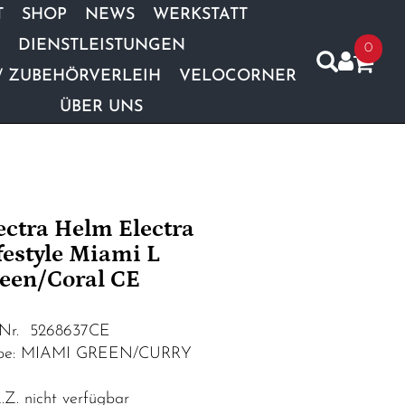
T
SHOP
NEWS
WERKSTATT
DIENSTLEISTUNGEN
0
/ ZUBEHÖRVERLEIH
VELOCORNER
ÜBER UNS
ectra Helm Electra
festyle Miami L
een/Coral CE
.Nr. 5268637CE
rbe: MIAMI GREEN/CURRY
Z. nicht verfügbar