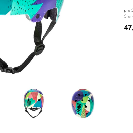
pro S
Stan
47