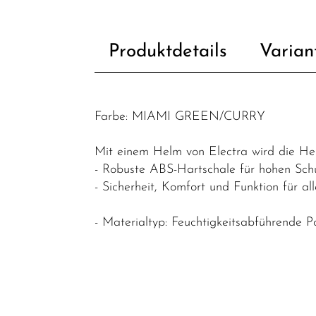
Fahrradteile
Helme &
Produktdetails
Varian
Zubehör
Werkstatt /
Reinigung /
Farbe: MIAMI GREEN/CURRY
Pflege
Neuheiten
Mit einem Helm von Electra wird die Hel
- Robuste ABS-Hartschale für hohen Sch
- Sicherheit, Komfort und Funktion für al
- Materialtyp: Feuchtigkeitsabführende P