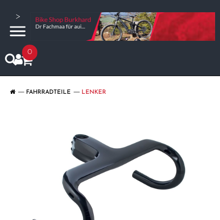
>
0
FAHRRADTEILE
LENKER