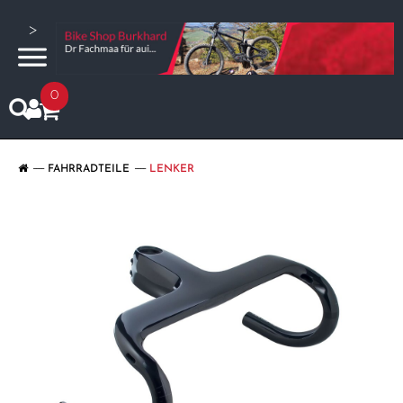
>
0
FAHRRADTEILE
LENKER