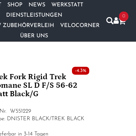
T
SHOP
NEWS
WERKSTATT
DIENSTLEISTUNGEN
0
/ ZUBEHÖRVERLEIH
VELOCORNER
ÜBER UNS
-4.3%
ek Fork Rigid Trek
mane SL D F/S 56-62
tt Black/G
.Nr. W551229
rbe: DNISTER BLACK/TREK BLACK
eferbar in 3-14 Tagen