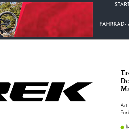
STAR
FAHRRAD- 
Tr
Do
Ma
Art
Fa
li