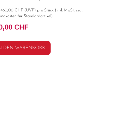
t
460,00 CHF
(
UVP
) pro Stück (inkl. MwSt. zzgl.
andkosten für Standardartikel
)
0,00 CHF
N DEN WARENKORB