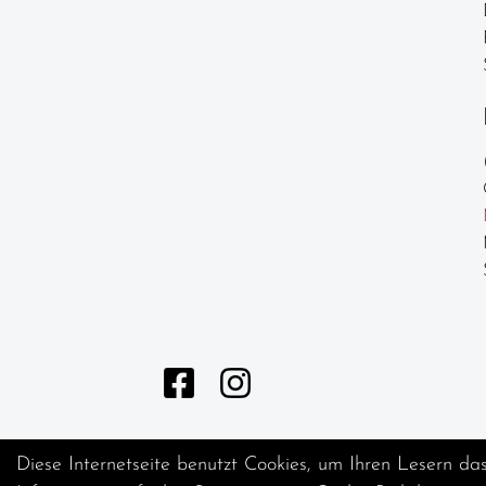
Laufräder
Lenker
Lenkerbänder
Naben
Pedale /
Schuhplatten
Pneu /
Reifen
Sättel
Sattelstützen
Schläuche
Schutzbleche
Diese Internetseite benutzt Cookies, um Ihren Lesern da
Speichen