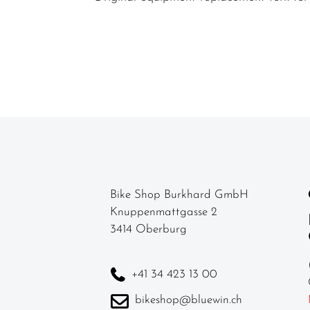
komponenten
Felgen
Gabeln
Griffe
Kassetten &
Ritzel
Ketten
Kettenblätter
Bike Shop Burkhard GmbH
Knuppenmattgasse 2
Kettenschutz
3414 Oberburg
/
Kettenführung
+41 34 423 13 00
Kurbel & -
garnituren
bikeshop@bluewin.ch