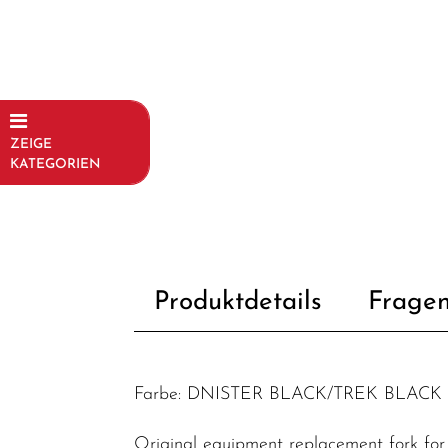
ZEIGE
KATEGORIEN
Fahrräder
Kinder- und
Jugendfahrräder
Produktdetails
Fragen
Rahmen
Fahrradzubehör
Fahrradteile
Farbe: DNISTER BLACK/TREK BLACK
Dämpfer &
-
Original equipment replacement fork for 