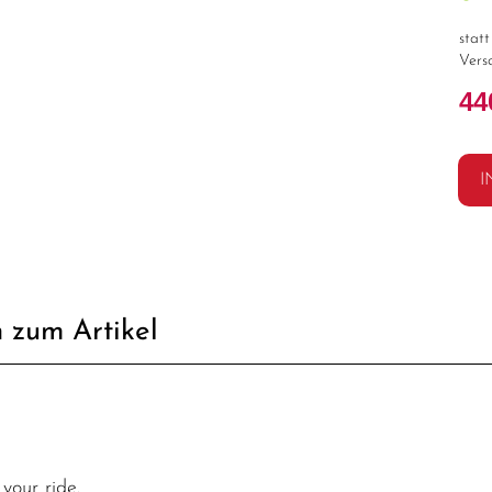
stat
Vers
44
I
 zum Artikel
your ride.