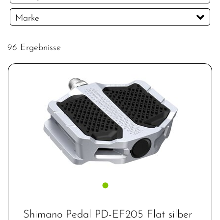
CHF
Marke
PREISFILTER ANWENDEN
BIKE ATTITUDE
Bontrager
Shimano
96 Ergebnisse
Trek
Union
Wellgo
Shimano Pedal PD-EF205 Flat silber