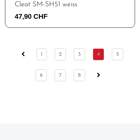
Cleat SM-SH51 weiss
47,90 CHF
1
2
3
4
5
6
7
8