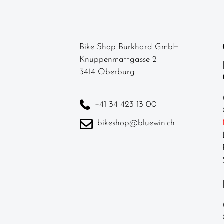
Schnellspanner
Steuersätze
Vorbauten
Bike Shop Burkhard GmbH
Helme &
Knuppenmattgasse 2
Zubehör
3414 Oberburg
Werkstatt /
Reinigung /
+41 34 423 13 00
Pflege
bikeshop@bluewin.ch
Neuheiten