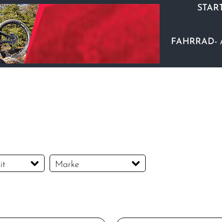
STAR
FAHRRAD- 
it
Marke
BionX
Electra
FSA
Gates
PRAXIS