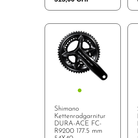
Griffe
Kassetten &
Ritzel
Ketten
Kettenblätter
Kettenschutz
/
Kettenführung
Kurbel & -
garnituren
Laufräder
Shimano
Kettenradgarnitur
Lenker
DURA-ACE FC-
Lenkerbänder
R9200 177.5 mm