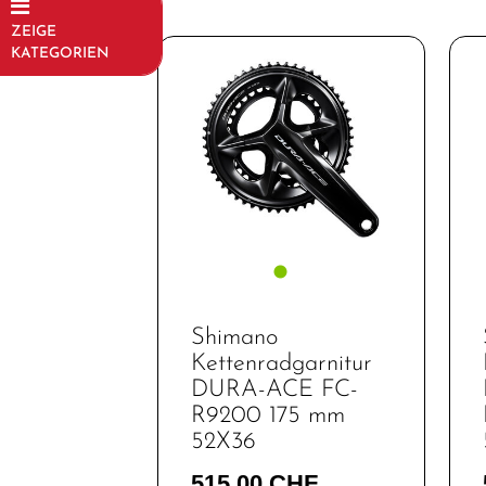
ZEIGE
KATEGORIEN
Fahrräder
Kinder- und
Jugendfahrräder
Rahmen
Fahrradzubehör
Fahrradteile
Dämpfer &
Shimano
-
Kettenradgarnitur
komponenten
DURA-ACE FC-
R9200 175 mm
Felgen
52X36
Gabeln
515,00 CHF