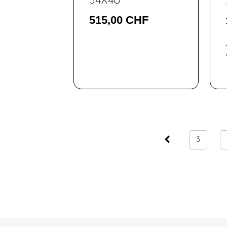
54X40
Naben
515,00 CHF
Pedale /
Schuhplatten
Pneu /
Reifen
Sättel
Sattelstützen
Schläuche
3
Schutzbleche
Speichen
Ständer
Steckachsen
/