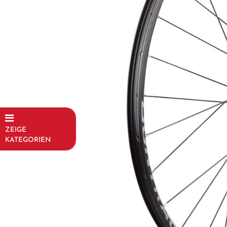
ZEIGE
KATEGORIEN
Fahrräder
Kinder- und
Jugendfahrräder
Rahmen