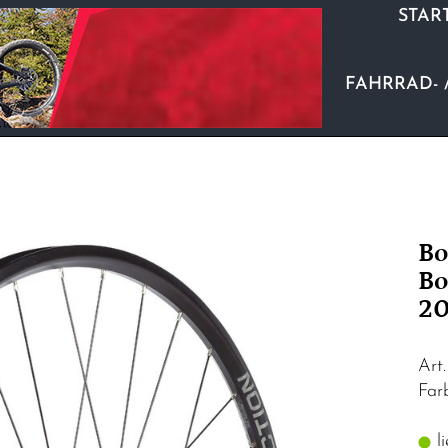
STAR
FAHRRAD- 
Bo
Bo
20
Art
Fa
li