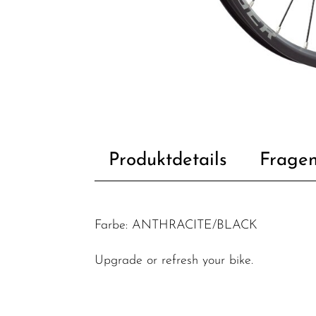
Fahrradzubehör
Fahrradteile
Dämpfer &
-
komponenten
Felgen
Gabeln
Produktdetails
Fragen
Griffe
Kassetten &
Ritzel
Farbe: ANTHRACITE/BLACK
Ketten
Upgrade or refresh your bike.
Kettenblätter
Kettenschutz
/