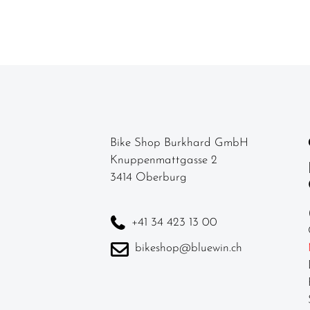
Kettenführung
Kurbel & -
garnituren
Laufräder
Lenker
Lenkerbänder
Bike Shop Burkhard GmbH
Knuppenmattgasse 2
Naben
3414 Oberburg
Pedale /
Schuhplatten
+41 34 423 13 00
Pneu /
bikeshop@bluewin.ch
Reifen
Sättel
Sattelstützen