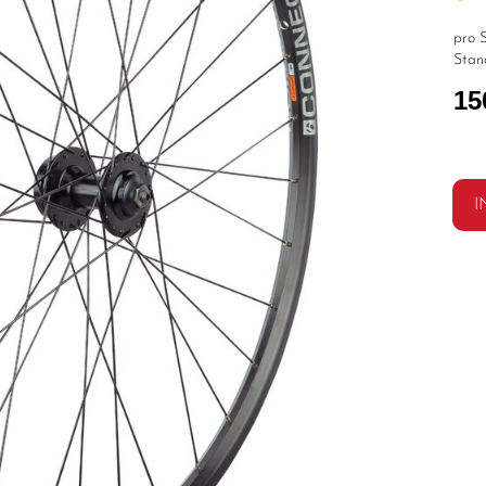
pro S
Stan
15
I