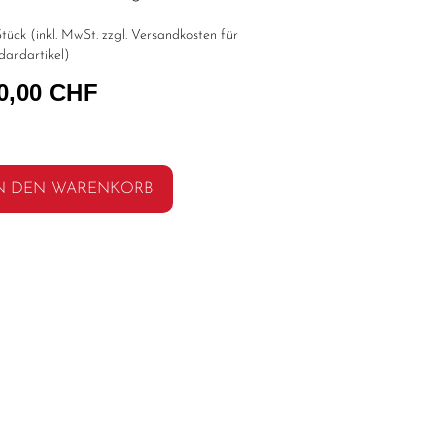
tück (inkl. MwSt. zzgl.
Versandkosten für
dardartikel
)
0,00 CHF
N DEN WARENKORB