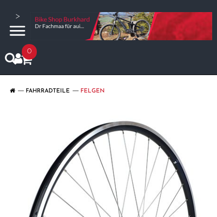
>
0
FAHRRADTEILE
FELGEN