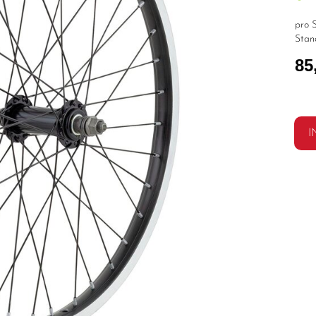
pro S
Stan
85
I