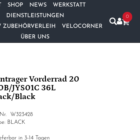
T
SHOP
NEWS
WERKSTATT
DIENSTLEISTUNGEN
0
/ ZUBEHÖRVERLEIH
VELOCORNER
ÜBER UNS
ntrager Vorderrad 20
0B/JYS01C 36L
ack/Black
.Nr. W323428
be: BLACK
eferbar in 3-14 Tagen