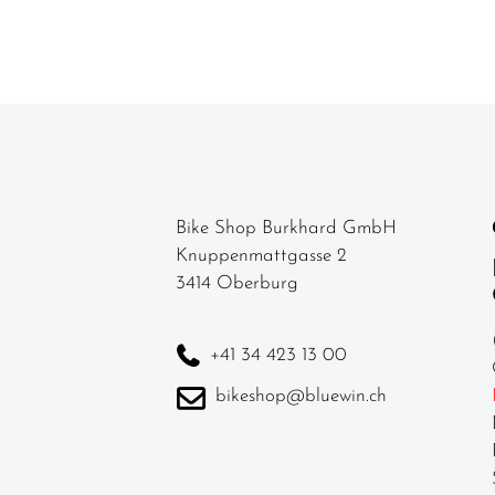
Kettenführung
Kurbel & -
garnituren
Laufräder
Lenker
Lenkerbänder
Bike Shop Burkhard GmbH
Knuppenmattgasse 2
Naben
3414 Oberburg
Pedale /
Schuhplatten
+41 34 423 13 00
Pneu /
bikeshop@bluewin.ch
Reifen
Sättel
Sattelstützen