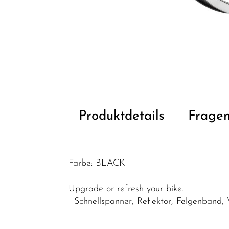
Fahrradzubehör
Fahrradteile
Dämpfer &
-
komponenten
Felgen
Gabeln
Produktdetails
Fragen
Griffe
Kassetten &
Ritzel
Farbe: BLACK
Ketten
Upgrade or refresh your bike.
Kettenblätter
- Schnellspanner, Reflektor, Felgenband,
Kettenschutz
/