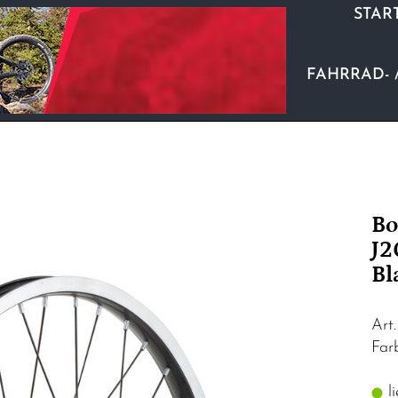
STAR
FAHRRAD- 
Bo
J2
Bl
Art
Far
li