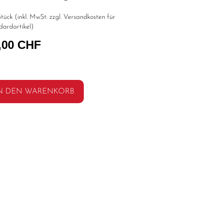
tück (inkl. MwSt. zzgl.
Versandkosten für
dardartikel
)
,00 CHF
N DEN WARENKORB