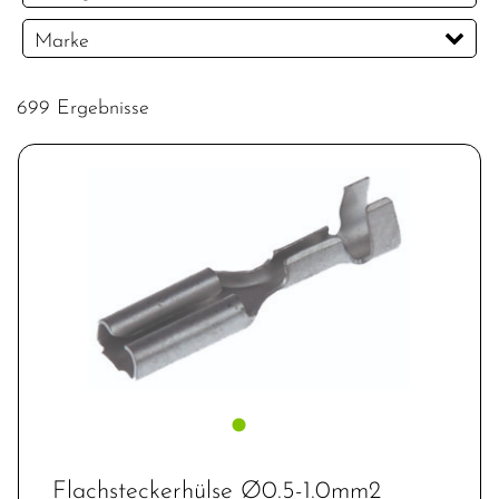
CHF
Marke
PREISFILTER ANWENDEN
ABUS
AZE
BiciSupport
bio-chem
699 Ergebnisse
Bontrager
Diverse
DT Swiss
Electra
Elite
FOX
GLORIA
Kärcher
Kiener + Wittlin
MOTOREX
No Name
Notrax
PRAXIS
PRO Bike Gear
Rema Tip Top
Schwalbe
Shimano
Trek
Unbekannt
Unior
VAR
Velopurol
Weldtite
Wrench Force
Flachsteckerhülse Ø0.5-1.0mm2