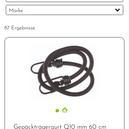
CHF
Marke
PREISFILTER ANWENDEN
BionX
Bontrager
Diamant
Electra
87 Ergebnisse
No Name
Okbaby
Pletscher
Racktime
Trek
Gepäckträgergurt Q10 mm 60 cm