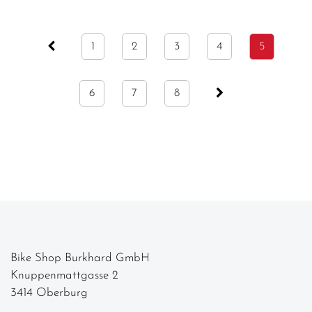
1
2
3
4
5
6
7
8
Bike Shop Burkhard GmbH
Knuppenmattgasse 2
3414 Oberburg