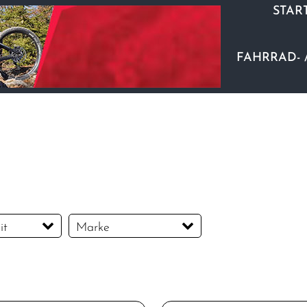
STAR
FAHRRAD- 
it
Marke
Bontrager
Elite
PRO Bike Gear
SKS
Trek