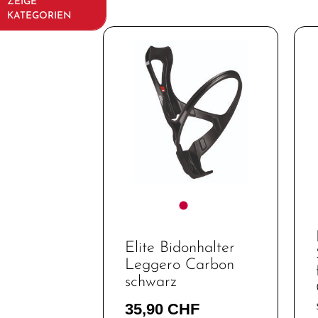
ZEIGE
KATEGORIEN
Fahrräder
Kinder- und
Jugendfahrräder
Rahmen
Fahrradzubehör
Beleuchtung
Bidon /
Wasserflaschen
Bidonhalter
Elite Bidonhalter
Leggero Carbon
Fahrradanhänger
schwarz
/
Fahrradträger
35,90 CHF