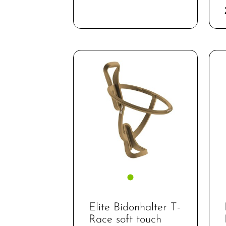
Felgenbänder
Gepäckträger
Klingeln &
Hupen
Körbe
Korb/Packtaschen
Pumpen
Rucksäcke
Schlösser
Spiegel
Fahrradteile
Elite Bidonhalter T-
Helme &
Race soft touch
Zubehör