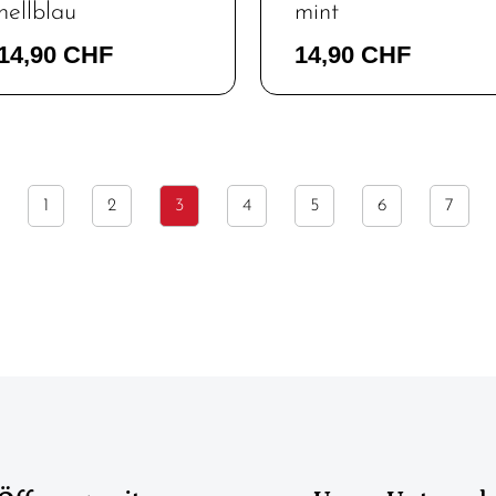
hellblau
mint
14,90 CHF
14,90 CHF
1
2
3
4
5
6
7