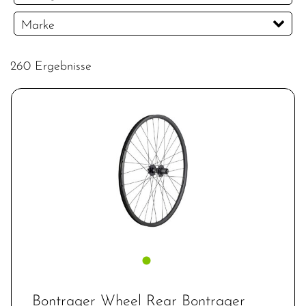
CHF
Marke
PREISFILTER ANWENDEN
Bontrager
Electra
No Name
260 Ergebnisse
Shimano
Trek
Bontrager Wheel Rear Bontrager