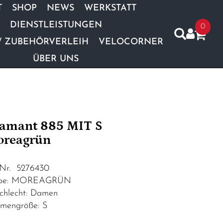
T
SHOP
NEWS
WERKSTATT
DIENSTLEISTUNGEN
0
/ ZUBEHÖRVERLEIH
VELOCORNER
ÜBER UNS
amant 885 MIT S
reagrün
.Nr. 5276430
rbe: MOREAGRÜN
chlecht: Damen
mengröße: S