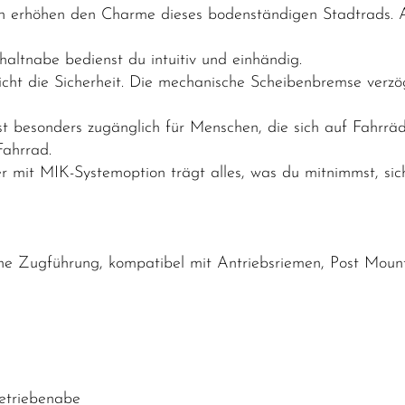
gn erhöhen den Charme dieses bodenständigen Stadtrads. Au
ltnabe bedienst du intuitiv und einhändig.
nicht die Sicherheit. Die mechanische Scheibenbremse verz
st besonders zugänglich für Menschen, die sich auf Fahrräd
Fahrrad.
er mit MIK-Systemoption trägt alles, was du mitnimmst, si
ne Zugführung, kompatibel mit Antriebsriemen, Post Mou
etriebenabe