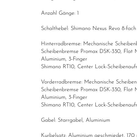
Helme &
Zubehör
Anzahl Gänge: 1
Werkstatt /
Schalthebel: Shimano Nexus Revo 8-fach
Reinigung /
Pflege
Hinterradbremse: Mechanische Scheibe
Neuheiten
Scheibenbremse Promax DSK-330, Flat 
Aluminium, 3-Finger
Shimano RT10, Center Lock-Scheibenau
Vorderradbremse: Mechanische Scheibe
Scheibenbremse Promax DSK-330, Flat 
Aluminium, 3-Finger
Shimano RT10, Center Lock-Scheibenau
Gabel: Starrgabel, Aluminium
Kurbelsatz: Aluminium geschmiedet, 170 