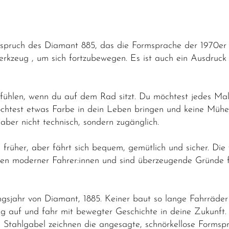
Leitspruch des Diamant 885, das die Formsprache der 1970e
Werkzeug , um sich fortzubewegen. Es ist auch ein Ausdruck
anfühlen, wenn du auf dem Rad sitzt. Du möchtest jedes Ma
chtest etwas Farbe in dein Leben bringen und keine Müh
aber nicht technisch, sondern zugänglich.
früher, aber fährt sich bequem, gemütlich und sicher. Di
en moderner Fahrer:innen und sind überzeugende Gründe 
jahr von Diamant, 1885. Keiner baut so lange Fahrräder w
eig auf und fahr mit bewegter Geschichte in deine Zukunft.
Stahlgabel zeichnen die angesagte, schnörkellose Formsp