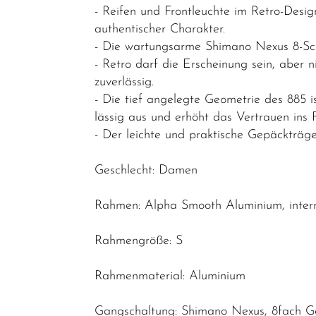
Cityräder
- Reifen und Frontleuchte im Retro-Desi
authentischer Charakter.
Mountainbikes
- Die wartungsarme Shimano Nexus 8-Scha
E-Bikes / E-
- Retro darf die Erscheinung sein, aber 
Rennräder
zuverlässig.
- Die tief angelegte Geometrie des 885 i
Rennräder /
lässig aus und erhöht das Vertrauen ins 
Gravel
- Der leichte und praktische Gepäckträg
Fahrräder
Geschlecht: Damen
Sonderangebote
Kinder- und
Rahmen: Alpha Smooth Aluminium, inter
Jugendfahrräder
Rahmengröße: S
Rahmen
Fahrradzubehör
Rahmenmaterial: Aluminium
Fahrradteile
Gangschaltung: Shimano Nexus, 8fach G