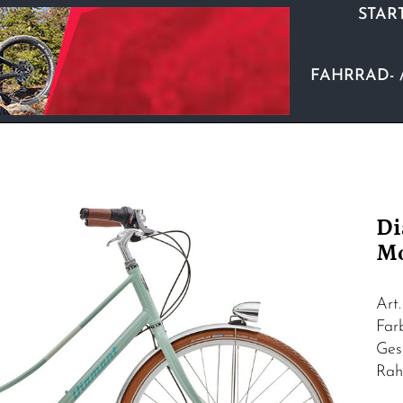
STAR
FAHRRAD- 
Di
Mo
Art
Fa
Ges
Rah